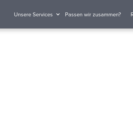
Unsere Services
Passen wir zusammen?
-Optimierung:
ols im
he, On-Page-Optimierung und Backlink-Analyse.
deine SEO-Strategie effektiv umzusetzen und deinen